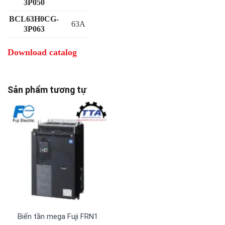
3P050
BCL63H0CG-
63A
3P063
Download catalog
Sản phẩm tương tự
Biến tần mega Fuji FRN1480G2S-4G 3 pha 380 V