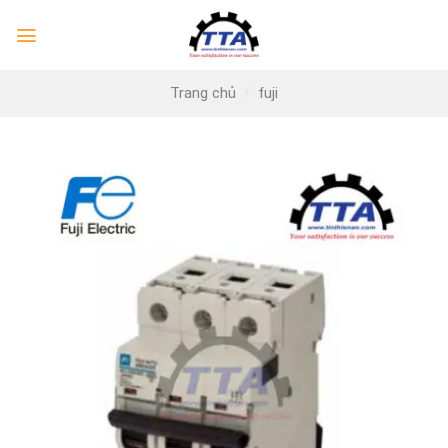
Skip
to
content
Trang chủ
/
fuji