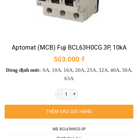
Aptomat (MCB) Fuji BCL63H0CG 3P, 10kA
503.000
₫
Dòng định mức
: 6A, 10A, 16A, 20A, 25A, 32A, 40A, 50A,
63A
Aptomat (MCB) Fuji BCL63H0CG 3P, 10kA 
THÊM VÀO GIỎ HÀNG
Mã:
BCL63H0CG-3P