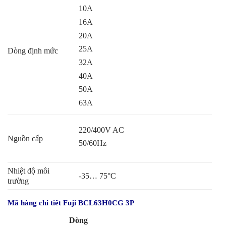
10A
16A
20A
25A
Dòng định mức
32A
40A
50A
63A
220/400V AC
Nguồn cấp
50/60Hz
Nhiệt độ môi
-35… 75
°
C
trường
Mã hàng chi tiết Fuji BCL63H0CG 3P
Dòng