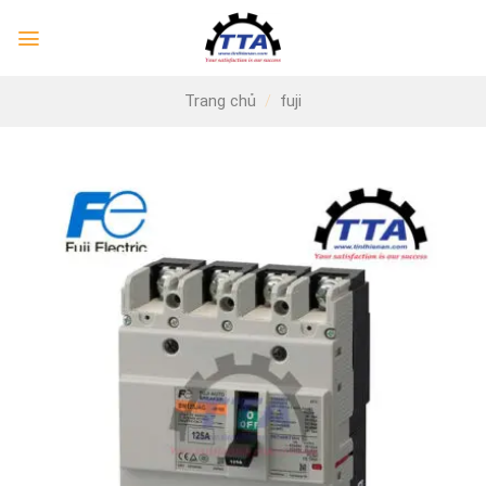
Skip
to
content
Trang chủ
/
fuji