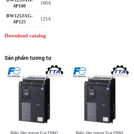
100A
4P100
BW125JAG-
125A
4P125
Download catalog
Sản phẩm tương tự
Biến tần mega Fuji FRN1480G2S-4G 3 pha 380 V
Biến tần mega Fuji FRN1385