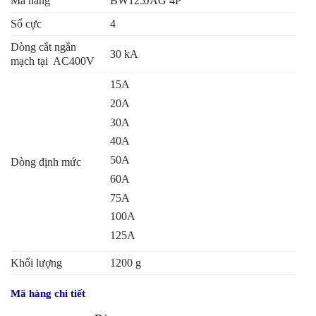
Mã hàng
BW125JAG 4P
Số cực
4
Dòng cắt ngắn
30 kA
mạch tại AC400V
15A
20A
30A
40A
50A
Dòng định mức
60A
75A
100A
125A
Khối lượng
1200 g
Mã hàng chi tiết