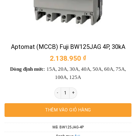
Aptomat (MCCB) Fuji BW125JAG 4P, 30kA
2.138.950
₫
Dòng định mức
: 15A, 20A, 30A, 40A, 50A, 60A, 75A,
100A, 125A
Aptomat (MCCB) Fuji BW125JAG 4P, 30kA 
THÊM VÀO GIỎ HÀNG
Mã:
BW125JAG-4P