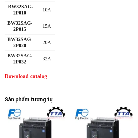
BW32SAG-
10A
2P010
BW32SAG-
15A
2P015
BW32SAG-
20A
2P020
BW32SAG-
32A
2P032
Download catalog
Sản phẩm tương tự