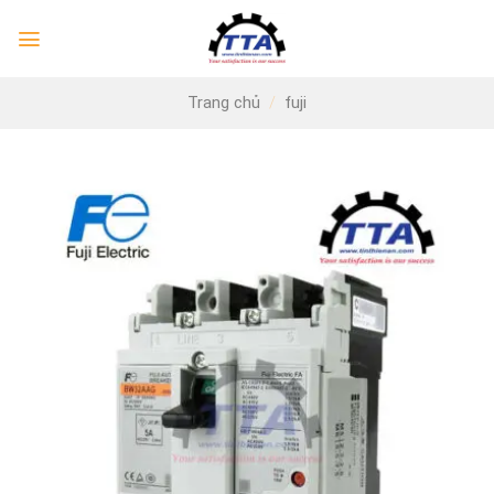
Skip
to
content
Trang chủ
/
fuji