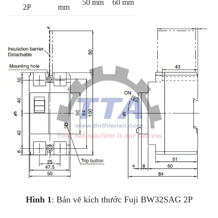
50 mm
60 mm
2P
mm
Hình 1
: Bản vẽ kích thước Fuji BW32SAG 2P