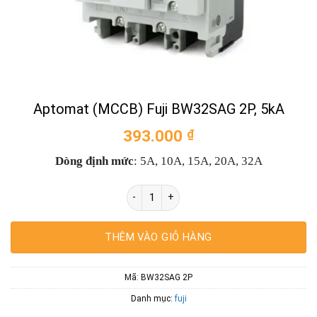
Aptomat (MCCB) Fuji BW32SAG 2P, 5kA
393.000
₫
Dòng định mức
: 5A, 10A, 15A, 20A, 32A
Aptomat (MCCB) Fuji BW32SAG 2P, 5kA số
THÊM VÀO GIỎ HÀNG
Mã:
BW32SAG 2P
Danh mục:
fuji