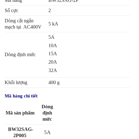
Mã hàng
BW32SAG-2P
Số cực
2
Dòng cắt ngắn
5 kA
mạch tại AC400V
5A
10A
15A
Dòng định mức
20A
32A
Khối lượng
400 g
Mã hàng chi tiết
Dòng
Mã sản phẩm
đị
nh
mức
BW32SAG-
5A
2P005