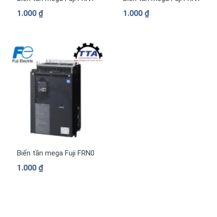
1.000
₫
1.000
₫
Biến tần mega Fuji FRN0840G2S-4G 3 pha 380 V
1.000
₫