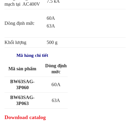
7.5 kA
mạch tại AC400V
60A
Dòng định mức
63A
Khối lượng
500 g
Mã hàng chi tiết
Dòng đị
nh
Mã sản phẩm
mức
BW63SAG-
60A
3P060
BW63SAG-
63A
3P063
Download catalog