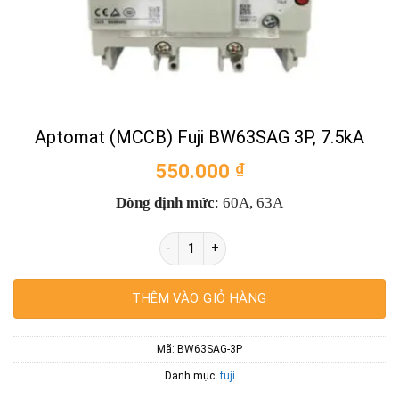
Aptomat (MCCB) Fuji BW63SAG 3P, 7.5kA
550.000
₫
Dòng định mức
: 60A, 63A
Aptomat (MCCB) Fuji BW63SAG 3P, 7.5kA 
THÊM VÀO GIỎ HÀNG
Mã:
BW63SAG-3P
Danh mục:
fuji