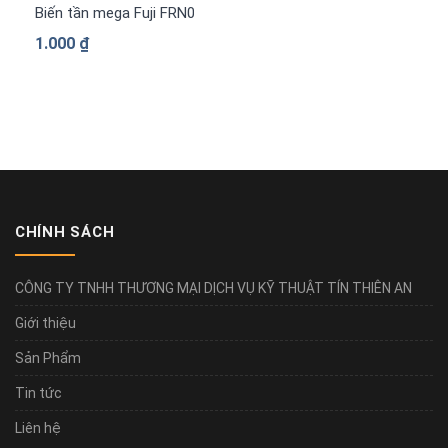
Biến tần mega Fuji FRN0840G2S-4G 3 pha 380 V
1.000
₫
CHÍNH SÁCH
CÔNG TY TNHH THƯƠNG MẠI DỊCH VỤ KỸ THUẬT TÍN THIÊN AN
Giới thiệu
Sản Phẩm
Tin tức
Liên hệ