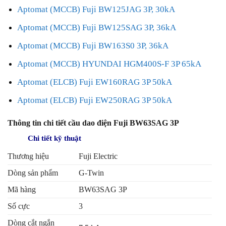
Aptomat (MCCB) Fuji BW125JAG 3P, 30kA
Aptomat (MCCB) Fuji BW125SAG 3P, 36kA
Aptomat (MCCB) Fuji BW163S0 3P, 36kA
Aptomat (MCCB) HYUNDAI HGM400S-F 3P 65kA
Aptomat (ELCB) Fuji EW160RAG 3P 50kA
Aptomat (ELCB) Fuji EW250RAG 3P 50kA
Thông tin chi tiết cầu dao điện Fuji BW63SAG 3P
Chi tiết kỹ thuật
Thương hiệu
Fuji Electric
Dòng sản phẩm
G-Twin
Mã hàng
BW63SAG 3P
Số cực
3
Dòng cắt ngắn