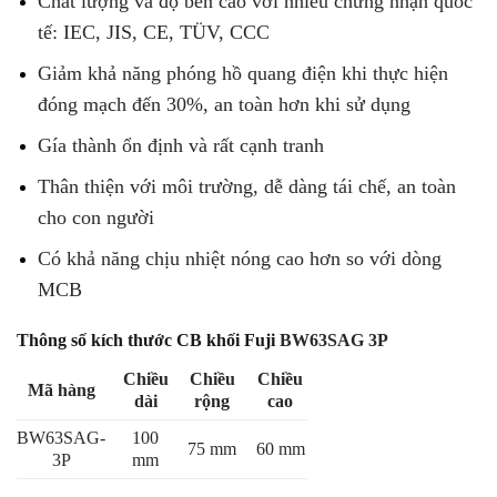
Chất lượng và độ bền cao với nhiều chứng nhận quốc
tế: IEC, JIS, CE, TÜV, CCC
Giảm khả năng phóng hồ quang điện khi thực hiện
đóng mạch đến 30%, an toàn hơn khi sử dụng
Gía thành ổn định và rất cạnh tranh
Thân thiện với môi trường, dễ dàng tái chế, an toàn
cho con người
Có khả năng chịu nhiệt nóng cao hơn so với dòng
MCB
Thông số kích thước CB khối Fuji
BW63SAG 3P
Chiều
Chiều
Chiều
Mã hàng
dài
rộng
cao
BW63SAG-
100
75 mm
60 mm
3P
mm