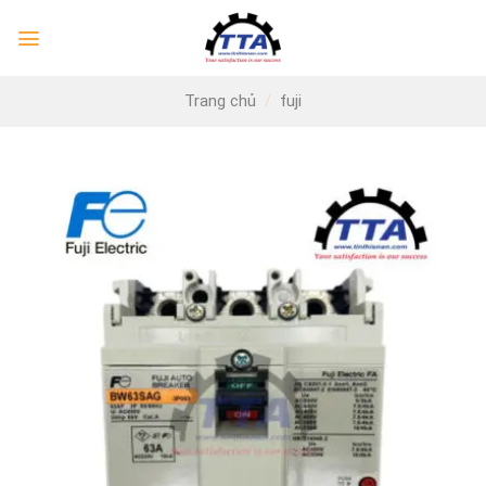
Skip
to
content
Trang chủ
/
fuji