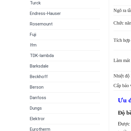
Turck
Ngõ ra tầ
Endress-Hauser
Chức năn
Rosemount
Fuji
Tích hợp
Ifm
TDK-lambda
Làm mát
Barksdale
Nhiệt độ 
Beckhoff
Cấp bảo 
Berson
Danfoss
Ưu đ
Dungs
Độ bề
Elektror
Được 
Eurotherm