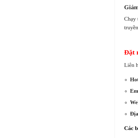
Giảm 
Chạy t
truyề
Đặt 
Liên 
Hot
Em
Web
Địa
Các b