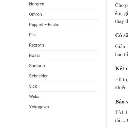
Norgren
Cho p
êm, g
Omron
thay đ
Pepperl – Fuchs
Có s
Pilz
Rexroth
Giảm n
hao t
Rossi
Samson
Kết n
Schneider
Hỗ tr
Sick
khiển 
Weka
Bảo v
Yokogawa
Tích 
tải… G