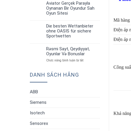
up
Strategiyalar”
Aviator Gerçek Parayla
30
Aviator:
Oynanan Bir Oyundur Sah
Th6
Oyun
Oyun Sitesi
Qaydaları
Mã hàng
Və
Strategiyalar”
Die besten Wettanbieter
30
Điện áp 
ohne OASIS für sichere
Th6
Sportwetten
Điện áp 
Rəsmi Sayt, Qeydiyyat,
30
Oyunlar Və Bonuslar
Th6
ở
Chức năng bình luận bị tắt
Rəsmi
Công suấ
Sayt,
DANH SÁCH HÃNG
Qeydiyyat,
Oyunlar
Və
Bonuslar
ABB
Siemens
Isotech
Khả năng
Sensorex