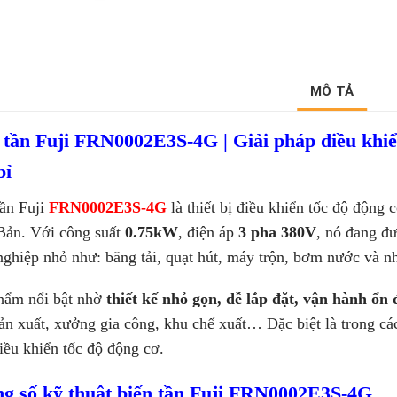
MÔ TẢ
 tần Fuji FRN0002E3S-4G | Giải pháp điều khi
bỉ
tần Fuji
FRN0002E3S-4G
là thiết bị điều khiển tốc độ động
Bản. Với công suất
0.75kW
, điện áp
3 pha 380V
, nó đang đ
nghiệp nhỏ như: băng tải, quạt hút, máy trộn, bơm nước và n
hẩm nổi bật nhờ
thiết kế nhỏ gọn, dễ lắp đặt, vận hành ổn 
n xuất, xưởng gia công, khu chế xuất… Đặc biệt là trong các
iều khiển tốc độ động cơ.
g số kỹ thuật biến tần Fuji FRN0002E3S-4G