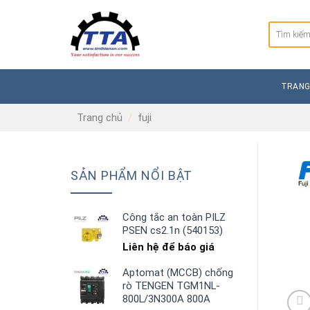
Skip
to
Tìm
content
kiếm:
TRANG
Trang chủ
/
fuji
SẢN PHẨM NỔI BẬT
Công tắc an toàn PILZ
PSEN cs2.1n (540153)
Liên hệ để báo giá
Aptomat (MCCB) chống
rò TENGEN TGM1NL-
800L/3N300A 800A