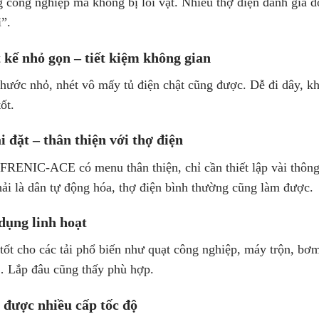
g công nghiệp mà không bị lỗi vặt. Nhiều thợ điện đánh giá 
ì”.
 kế nhỏ gọn – tiết kiệm không gian
thước nhỏ, nhét vô mấy tủ điện chật cũng được. Dễ đi dây, k
tốt.
i đặt – thân thiện với thợ điện
FRENIC-ACE có menu thân thiện, chỉ cần thiết lập vài thông
hải là dân tự động hóa, thợ điện bình thường cũng làm được.
dụng linh hoạt
tốt cho các tải phổ biến như quạt công nghiệp, máy trộn, bơm
 Lắp đâu cũng thấy phù hợp.
 được nhiều cấp tốc độ