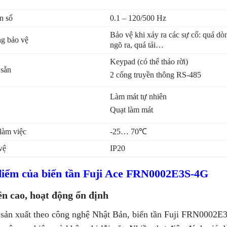
n số
0.1 – 120/500 Hz
Bảo vệ khi xảy ra các sự cố: quá dòn
g bảo vệ
ngõ ra, quá tải…
Keypad (có thể tháo rời)
 sẵn
2 cổng truyền thông RS-485
Làm mát tự nhiên
Quạt làm mát
làm việc
-25… 70℃
vệ
IP20
iểm của biến tần Fuji Ace FRN0002E3S-4G
n cao, hoạt động ổn định
sản xuất theo công nghệ Nhật Bản, biến tần Fuji FRN0002E3S