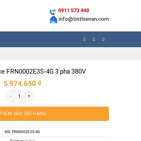
0911 573 440
info@tinthienan.com
 Ace FRN0002E3S-4G 3 pha 380V
5.974.650
₫
Biến tần Fuji Ace FRN0002E3S-4G 3 pha 380V số lượng
THÊM VÀO GIỎ HÀNG
Mã:
FRN0002E3S-4G