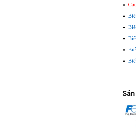
Cat
Biế
Biế
Biế
Bi
Bi
Sản