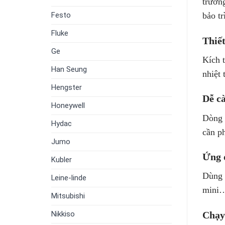
trườn
Festo
bảo tr
Fluke
Thiết
Ge
Kích 
Han Seung
nhiệt 
Hengster
Dễ cà
Honeywell
Dòng 
Hydac
cần p
Jumo
Ứng 
Kubler
Dùng 
Leine-linde
mini…
Mitsubishi
Chạy
Nikkiso