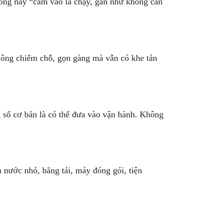
dòng này “cắm vào là chạy, gần như không cần
hông chiếm chỗ, gọn gàng mà vẫn có khe tản
 số cơ bản là có thể đưa vào vận hành. Không
 nước nhỏ, băng tải, máy đóng gói, tiện