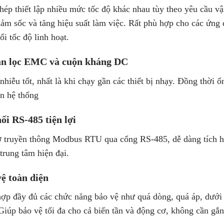
hép thiết lập nhiều mức tốc độ khác nhau tùy theo yêu cầu v
iảm sốc và tăng hiệu suất làm việc. Rất phù hợp cho các ứng 
ổi tốc độ linh hoạt.
ẵn lọc EMC và cuộn kháng DC
hiễu tốt, nhất là khi chạy gần các thiết bị nhạy. Đồng thời 
ổn hệ thống
ối RS-485 tiện lợi
ợ truyền thông Modbus RTU qua cổng RS-485, dễ dàng tích 
trung tâm hiện đại.
ệ toàn diện
hợp đầy đủ các chức năng bảo vệ như quá dòng, quá áp, dưới á
iúp bảo vệ tối đa cho cả biến tần và động cơ, không cần gắn 