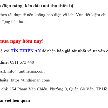
điện năng, kéo dài tuổi thọ thiết bị
heo tải thực tế nên không hao điện vô ích. Vừa tiết kiệm ch
n động bền hơn.
mua ngay hôm nay!
hệ với
TÍN THIÊN AN
để nhận
báo giá tốt nhất
và
tư vấn 
line:
0911 573 440
ail:
info@tinthienan.com
site:
https://tinthienan.com/
 chỉ:
154 Phạm Văn Chiêu, Phường 9, Quận Gò Vấp, TP Hồ
ài viết liên quan