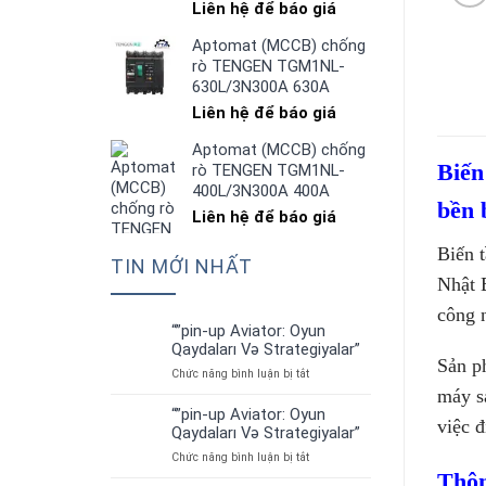
Liên hệ để báo giá
Aptomat (MCCB) chống
rò TENGEN TGM1NL-
630L/3N300A 630A
Liên hệ để báo giá
Aptomat (MCCB) chống
Biến
rò TENGEN TGM1NL-
400L/3N300A 400A
bền 
Liên hệ để báo giá
Biến 
TIN MỚI NHẤT
Nhật 
công 
“”pin-up Aviator: Oyun
01
Qaydaları Və Strategiyalar”
Th7
Sản p
ở
Chức năng bình luận bị tắt
“”pin-
máy sả
up
“”pin-up Aviator: Oyun
01
việc đ
Aviator:
Qaydaları Və Strategiyalar”
Th7
Oyun
ở
Chức năng bình luận bị tắt
Qaydaları
“”pin-
Thôn
Və