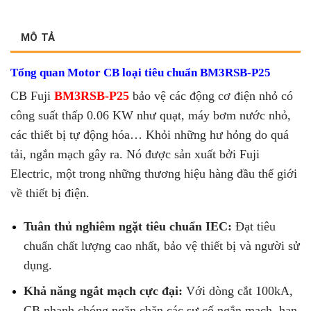
MÔ TẢ
Tổng quan Motor CB loại tiêu chuẩn BM3RSB-P25
CB Fuji
BM3RSB-P25
bảo vệ các động cơ điện nhỏ có
công suất thấp
0.06 KW
như quạt, máy bơm nước nhỏ,
các thiết bị tự động hóa… K
hỏi những hư hỏng do quá
tải, ngắn mạch gây ra. Nó được sản xuất bởi Fuji
Electric, một trong những thương hiệu hàng đầu thế giới
về thiết bị điện.
Tuân thủ nghiêm ngặt tiêu chuẩn IEC:
Đạt tiêu
chuẩn chất lượng cao nhất, bảo vệ thiết bị và người sử
dụng.
Khả năng ngắt mạch cực đại:
Với dòng cắt 100kA,
CB nhanh chóng ngăn chặn các sự cố ngắn mạch, hạn