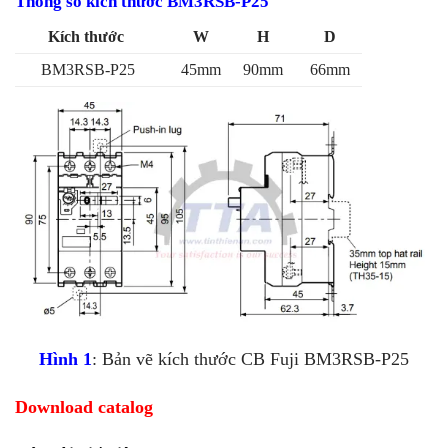
Thông số kích thước BM3RSB-P25
Kích thước
W
H
D
BM3RSB-P25
45mm
90mm
66mm
Hình 1
: Bản vẽ kích thước CB Fuji BM3RSB-P25
Download catalog