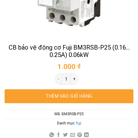
CB bảo vệ động cơ Fuji BM3RSB-P25 (0.16…
0.25A) 0.06kW
1.000
₫
CB bảo vệ động cơ Fuji BM3RSB-P25 (0.1
THÊM VÀO GIỎ HÀNG
Mã:
BM3RSB-P25
Danh mục:
fuji