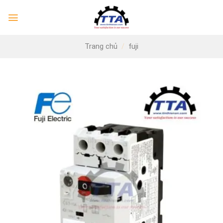
Skip
to
content
Trang chủ
/
fuji