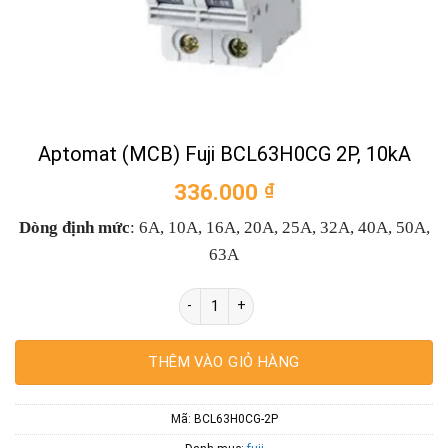
Aptomat (MCB) Fuji BCL63H0CG 2P, 10kA
336.000
₫
Dòng định mức
: 6A, 10A, 16A, 20A, 25A, 32A, 40A, 50A,
63A
Aptomat (MCB) Fuji BCL63H0CG 2P, 10kA 
THÊM VÀO GIỎ HÀNG
Mã:
BCL63H0CG-2P