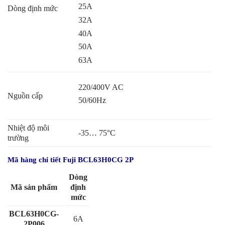
25A
Dòng định mức
32A
40A
50A
63A
220/400V AC
Nguồn cấp
50/60Hz
Nhiệt độ môi
-35… 75
°
C
trường
Mã hàng chi tiết Fuji BCL63H0CG 2P
Dòng
Mã sản phẩm
định
mức
BCL63H0CG-
6A
2P006