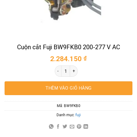
Cuộn cắt Fuji BW9FKB0 200-277 V AC
2.284.150
₫
Cuộn cắt Fuji BW9FKB0 200-277 V AC số 
THÊM VÀO GIỎ HÀNG
Mã:
BW9FKB0
Danh mục:
fuji