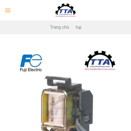
Skip
to
content
Trang chủ
/
fuji