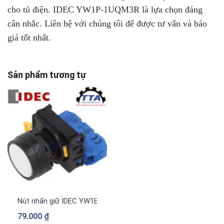
cho tủ điện. IDEC YW1P-1UQM3R là lựa chọn đáng
cân nhắc. Liên hệ với chúng tôi để được tư vấn và báo
giá tốt nhất.
Sản phẩm tương tự
Nút nhấn giữ IDEC YW1B-A1E11W 1NO+1NC (Trắng)
79.000
₫