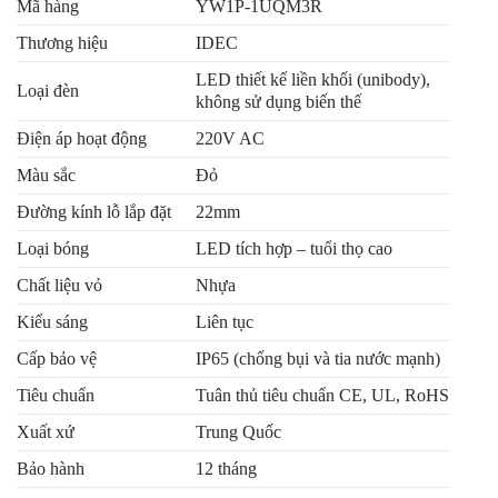
Mã hàng
YW1P-1UQM3R
Thương hiệu
IDEC
LED thiết kế liền khối (unibody),
Loại đèn
không sử dụng biến thế
Điện áp hoạt động
220V AC
Màu sắc
Đỏ
Đường kính lỗ lắp đặt
22mm
Loại bóng
LED tích hợp – tuổi thọ cao
Chất liệu vỏ
Nhựa
Kiểu sáng
Liên tục
Cấp bảo vệ
IP65 (chống bụi và tia nước mạnh)
Tiêu chuẩn
Tuân thủ tiêu chuẩn CE, UL, RoHS
Xuất xứ
Trung Quốc
Bảo hành
12 tháng