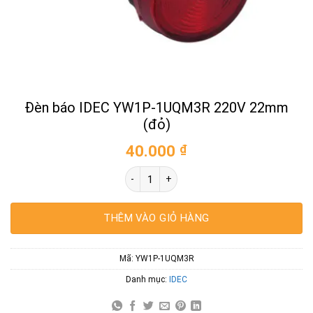
Đèn báo IDEC YW1P-1UQM3R 220V 22mm
(đỏ)
40.000
₫
Đèn báo IDEC YW1P-1UQM3R 220V 22mm (
THÊM VÀO GIỎ HÀNG
Mã:
YW1P-1UQM3R
Danh mục:
IDEC