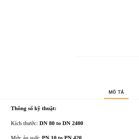
MÔ TẢ
Thông số kỹ thuật:
Kích thước:
DN 80 to DN 2400
Mức áp suất:
PN 10 to PN 420