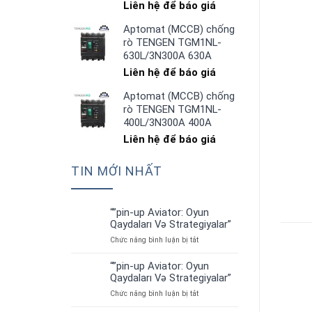
Liên hệ để báo giá
Aptomat (MCCB) chống
rò TENGEN TGM1NL-
630L/3N300A 630A
Liên hệ để báo giá
Aptomat (MCCB) chống
rò TENGEN TGM1NL-
400L/3N300A 400A
Liên hệ để báo giá
TIN MỚI NHẤT
“”pin-up Aviator: Oyun
01
Qaydaları Və Strategiyalar”
Th7
ở
Chức năng bình luận bị tắt
“”pin-
up
“”pin-up Aviator: Oyun
01
Aviator:
Qaydaları Və Strategiyalar”
Th7
Oyun
ở
Chức năng bình luận bị tắt
Qaydaları
“”pin-
Və