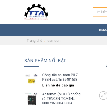
Skip
to
Tìm
content
kiếm:
TRANG
Trang chủ
/
samson
SẢN PHẨM NỔI BẬT
Công tắc an toàn PILZ
PSEN cs2.1n (540153)
Liên hệ để báo giá
Aptomat (MCCB) chống
rò TENGEN TGM1NL-
800L/3N300A 800A