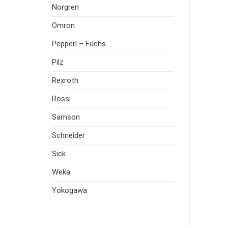
Norgren
Omron
Pepperl – Fuchs
Pilz
Rexroth
Rossi
Samson
Schneider
Sick
Weka
Yokogawa