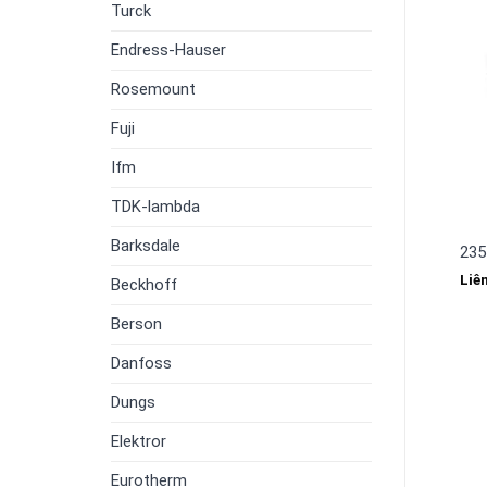
Turck
Endress-Hauser
Rosemount
Fuji
Ifm
TDK-lambda
Barksdale
235
Liê
Beckhoff
Berson
Danfoss
Dungs
Elektror
Eurotherm