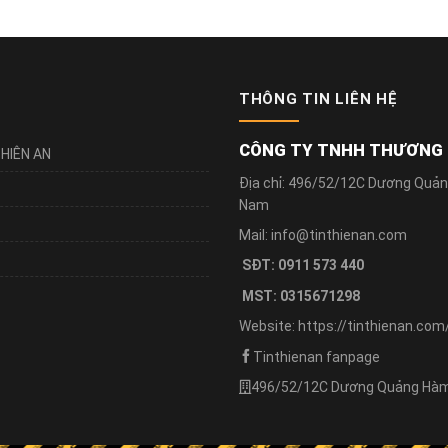
THÔNG TIN LIÊN HỆ
CÔNG TY TNHH THƯƠNG M
HIÊN AN
Địa chỉ: 496/52/12C Dương Quản
Nam
Mail: info@tinthienan.com
SĐT: 0911 573 440
MST: 0315671298
Website: https://tinthienan.com
Tinthienan fanpage
496/52/12C Dương Quảng Hàm,