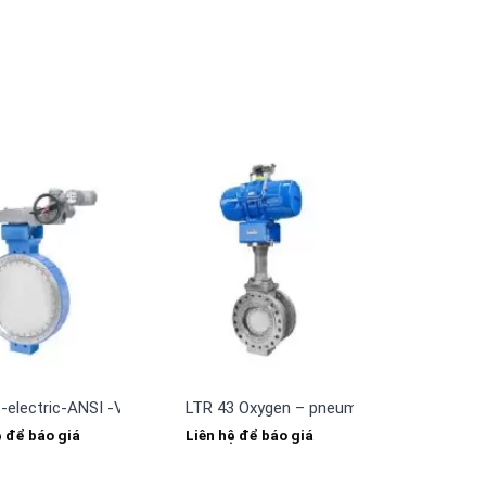
3-electric-ANSI -Van điện từ SAMSON
LTR 43 Oxygen – pneumatic – ANSI -SAM
ệ để báo giá
Liên hệ để báo giá