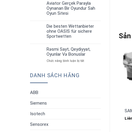
up
Strategiyalar”
Aviator Gerçek Parayla
30
Aviator:
Oynanan Bir Oyundur Sah
Th6
Oyun
Oyun Sitesi
Qaydaları
Və
Strategiyalar”
Die besten Wettanbieter
30
ohne OASIS für sichere
Th6
Sản
Sportwetten
Rəsmi Sayt, Qeydiyyat,
30
Oyunlar Və Bonuslar
Th6
ở
Chức năng bình luận bị tắt
Rəsmi
Sayt,
DANH SÁCH HÃNG
Qeydiyyat,
Oyunlar
Və
Bonuslar
ABB
Siemens
SAM
Isotech
Liê
Sensorex