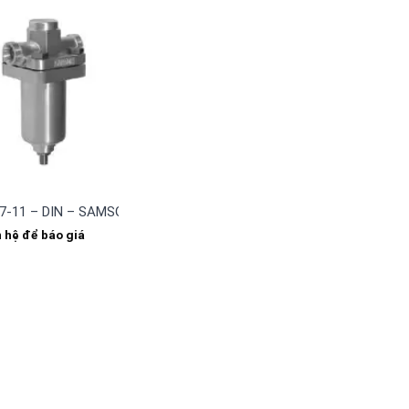
7-11 – DIN – SAMSON Phụ kiện kiểm soát lưu lượng
n hệ để báo giá