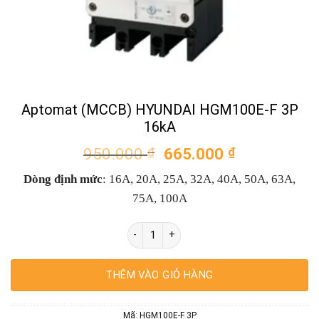
Aptomat (MCCB) HYUNDAI HGM100E-F 3P
16kA
Giá
Giá
950.000
₫
665.000
₫
gốc
hiện
Dòng định mức
: 16A, 20A, 25A, 32A, 40A, 50A, 63A,
là:
tại
950.000 ₫.
là:
75A, 100A
665.000 ₫.
Aptomat (MCCB) HYUNDAI HGM100E-F 3P 
THÊM VÀO GIỎ HÀNG
Mã:
HGM100E-F 3P