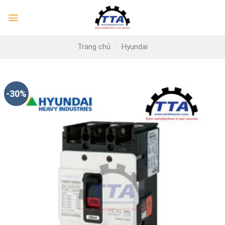
Skip
to
content
Trang chủ
/
Hyundai
-30%