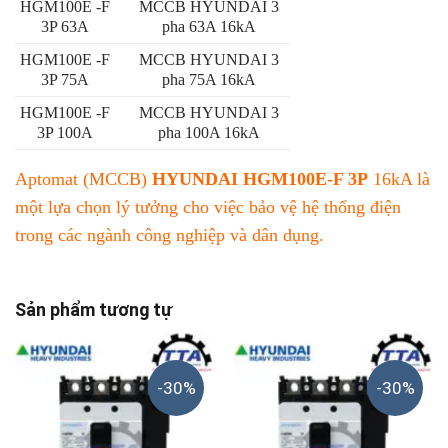
HGM100E -F
MCCB HYUNDAI 3
3P 63A
pha 63A 16kA
HGM100E -F
MCCB HYUNDAI 3
3P 75A
pha 75A 16kA
HGM100E -F
MCCB HYUNDAI 3
3P 100A
pha 100A 16kA
Aptomat (MCCB)
HYUNDAI HGM100E-F 3P
16kA là
một lựa chọn lý tưởng cho việc bảo vệ hệ thống điện
trong các ngành công nghiệp và dân dụng.
Sản phẩm tương tự
-30%
-30%