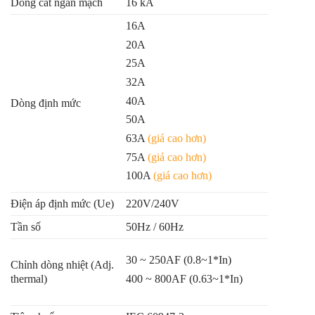
Dòng cắt ngắn mạch
16 kA
16A
20A
25A
32A
40A
Dòng định mức
50A
63A
(giá cao hơn)
75A
(giá cao hơn)
100A
(giá cao hơn)
Điện áp định mức (Ue)
220V/240V
Tần số
50Hz / 60Hz
30 ~ 250AF (0.8~1*In)
Chỉnh dòng nhiệt (Adj.
400 ~ 800AF (0.63~1*In)
thermal)