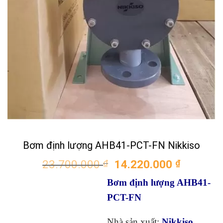
Bơm định lượng AHB41-PCT-FN Nikkiso
Giá
Giá
23.700.000
₫
14.220.000
₫
gốc
hiện
Bơm định lượng AHB41-
là:
tại
23.700.000 ₫.
là:
PCT-FN
14.220.
Nhà sản xuất:
Nikkiso