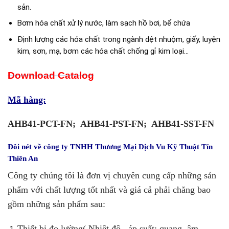
sản.
Bơm hóa chất xử lý nước, làm sạch hồ bơi, bể chứa
Định lượng các hóa chất trong ngành dệt nhuộm, giấy, luyện
kim, sơn, mạ, bơm các hóa chất chống gỉ kim loại…
Download Catalog
Mã hàng:
AHB41-PCT-FN; AHB41-PST-FN; AHB41-SST-FN
Đôi nét về
công ty TNHH Thương Mại Dịch Vu Kỹ Thuật Tín
Thiên An
Công ty chúng tôi là đơn vị chuyên cung cấp những sản
phẩm với chất lượng tốt nhất và giá cả phải chăng bao
gồm những sản phẩm sau:
Thiết bị đo lường( Nhiệt độ , áp suất; quang, âm