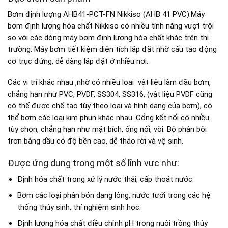
Bơm định lượng AHB41-PCT-FN Nikkiso (AHB 41 PVC).Máy
bơm định lượng hóa chất Nikkiso có nhiều tính năng vượt trội
so với các dòng máy bơm định lượng hóa chất khác trên thị
trường: Máy bơm tiết kiệm diện tích lắp đặt nhờ cấu tạo động
cơ trục đứng, dễ dàng lắp đặt ở nhiều nơi.
Các vị trí khác nhau ,nhờ có nhiều loại vật liệu làm đầu bơm,
chẳng hạn như PVC, PVDF, SS304, SS316, (vật liệu PVDF cũng
có thể được chế tạo tùy theo loại và hình dạng của bơm), có
thể bơm các loại kim phun khác nhau. Cổng kết nối có nhiều
tùy chọn, chẳng hạn như mặt bích, ống nối, vòi. Bộ phận bôi
trơn bằng dầu có độ bền cao, dễ tháo rời và vệ sinh.
Được ứng dụng trong một số lĩnh vực như:
Định hóa chất trong xử lý nước thải, cấp thoát nước.
Bơm các loại phân bón dạng lỏng, nước tưới trong các hệ
thống thủy sinh, thí nghiệm sinh học.
Định lượng hóa chất điều chỉnh pH trong nuôi trồng thủy