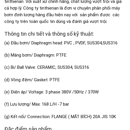
tinthienan .Với xuất xứ chính hãng, chất lượng vượt trội và giá
cả hợp lý. Công ty tinthienan là đơn vị chuyên phân phối máy
bơm định lượng hàng đầu hiện nay với sản phẩm được các
công ty trên toàn quốc tin dùng và đánh giá vượt trội.
Thông tin chi tiết và thông số kỹ thuật:
(a) Đầu bơm/ Diaphragm head: PVC , PVDF, SUS304,SUS316
(b) Màng bơm/ Diaphragm: PTFE
(c) Bi/ Ball Valve: CERAMIC, SUS304, SUS316
(d) Vòng đệm/ Gasket: PTFE
(e) Điện áp/ Voltage: 3 phase 380V /50Hz / 370W
(f) Lưu lượng/ Max: 168 L/H -7 bar
(g) Kết nối/ Connection: FLANGE ( MẶT BÍCH) 20A JIS 10K
Đặc điểm sản phẩm