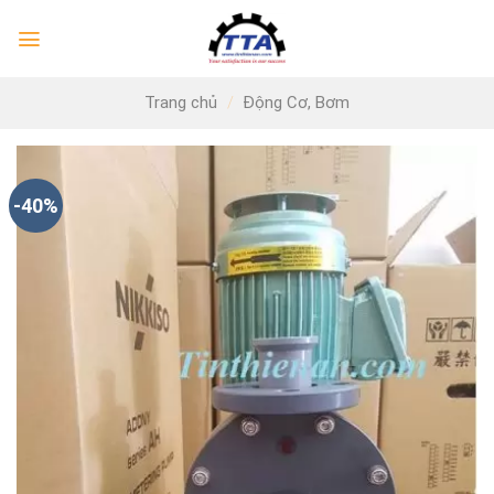
Skip
to
content
Trang chủ
/
Động Cơ, Bơm
-40%