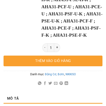
AHA31-PCF-U ; AHA31-PCE-
U ; AHA31-PSF-U-K ; AHA31-
PSE-U-K ; AHA31-PCF-F ;
AHA31-PCE-F ; AHA31-PSF-
F-K ; AHA31-PSE-F-K
NIKKISO AHA31 Bơm định lượng hóa chất
THÊM VÀO GIỎ HÀNG
Danh mục:
Động Cơ, Bơm
,
NIKKISO
MÔ TẢ