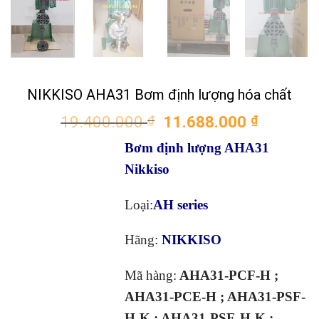
NIKKISO AHA31 Bơm định lượng hóa chất
Giá
Giá
19.400.000
₫
11.688.000
₫
gốc
hiện
Bơm định lượng AHA31
là:
tại
19.400.000 ₫.
là:
Nikkiso
11.688.
Loại:
AH series
Hãng:
NIKKISO
Mã hàng
:
AHA31-PCF-H ;
AHA31-PCE-H ; AHA31-PSF-
H-K ; AHA31-PSE-H-K ;