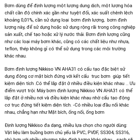
Bơm dùng để định lượng một lượng dung dịch, một lượng hóa
chất cần độ chính xác gần như tuyệt đối, xác suất chênh lệch
khoảng 0,01%, cần sử dụng loại bơm định lượng, bơm định
lượng này, để sử dụng hoặc sử dụng rộng rãi trong công nghiệp
sản xuất, chế tạo hoặc xử lý nước thải. Bơm định lượng cũng
như các loại máy bơm khác, cũng có các chất liệu như nhựa,
teflon, thép không gỉ có thể sử dụng trong các môi trường
khác nhau.
Bơm định lượng Nikkiso VN AHA31 có cấu tạo đặc biệt sử
dụng động cơ mặt bích đứng với kết cấu trục bơm giúp tiết
kiệm diện tích .Có thể lắp đặt ở nhiều điều kiện khác nhau … Ưu
điểm vượt trội: Máy bơm định lượng Nikkiso VN AHA31 có thể
lắp đặt ở nhiều nơi và điều kiện khác nhau nhờ cấu tạo động
cơ trục đứng tiết kiệm diện tích. -Có nhiều loại đầu nối khác
nhau, chẳng hạn như Mặt bích, ống nối, ống bơm
Định lượng Nikkiso đa dạng, nhiều lựa chọn cho người dùng:
Vật liệu làm buồng bơm chủ yếu là PVC, PVDF, SS304, SS316,
phù hợp với nhiều phương tiện định lượng khác nhau. , sạch sẽ,