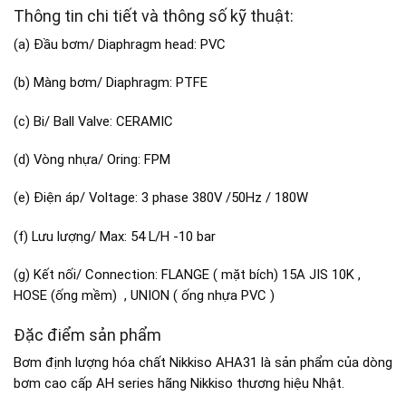
Thông tin chi tiết và thông số kỹ thuật:
(a) Đầu bơm/ Diaphragm head: PVC
(b) Màng bơm/ Diaphragm: PTFE
(c) Bi/ Ball Valve: CERAMIC
(d) Vòng nhựa/ Oring: FPM
(e) Điện áp/ Voltage: 3 phase 380V /50Hz / 180W
(f) Lưu lượng/ Max: 54 L/H -10 bar
(g) Kết nối/ Connection: FLANGE ( mặt bích) 15A JIS 10K ,
HOSE (ống mềm) , UNION ( ống nhựa PVC )
Đặc điểm sản phẩm
Bơm định lượng hóa chất Nikkiso AHA31 là sản phẩm của dòng
bơm cao cấp AH series hãng Nikkiso thương hiệu Nhật.