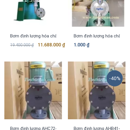
Bơm định lượng hóa chất AHA22-PCF-FN hãng NIKKISO
Bơm định lượng hóa chất A
Giá
Giá
11.688.000
₫
1.000
₫
19.400.000
₫
gốc
hiện
là:
tại
19.400.000 ₫.
là:
11.688.000 ₫.
-40%
Bơm định lượng AHC72-PCT-FN (1860 lít/giờ) Nikkiso
Bơm định lượng AHB41-PCT-