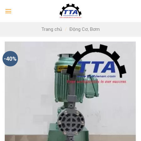
Skip
to
content
Trang chủ
/
Động Cơ, Bơm
-40%