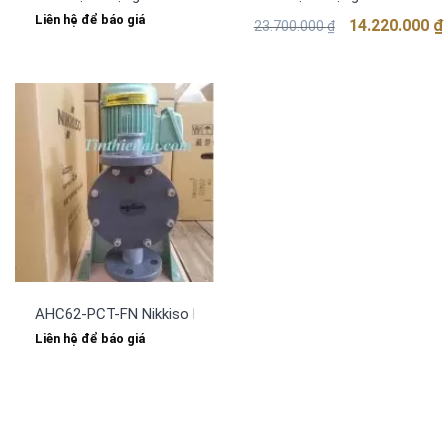
Giá
Giá
Liên hệ để báo giá
14.220.000
₫
23.700.000
₫
gốc
hiện
là:
tại
23.700.000 ₫.
là:
14.220.000 ₫.
AHC62-PCT-FN Nikkiso Bơm hóa chất thương hiệu Nhật Bản
Liên hệ để báo giá