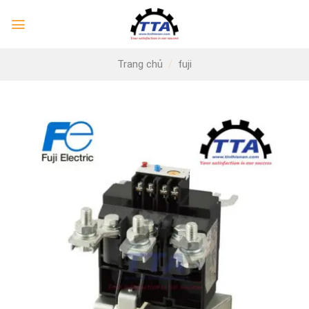
Skip
to
content
Trang chủ
/
fuji