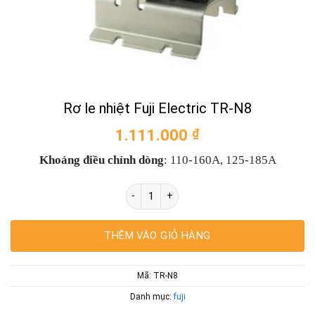
Rơ le nhiệt Fuji Electric TR-N8
1.111.000
₫
Khoảng điều chỉnh dòng
: 110-160A, 125-185A
Rơ le nhiệt Fuji Electric TR-N8 số lượng
THÊM VÀO GIỎ HÀNG
Mã:
TR-N8
Danh mục:
fuji