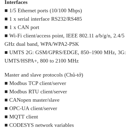
Interfaces
■ 1/5 Ethernet ports (10/100 Mbps)
■ 1 x serial interface RS232/RS485
■ 1 x CAN port
■ Wi-Fi client/access point,
IEEE 802.11 a/b/g/n,
2.4/5
GHz dual band, WPA/WPA2-PSK
■ UMTS 2G: GSM/GPRS/EDGE, 850–1900
MHz, 3G:
UMTS/HSPA+, 800 to 2100 MHz
Master and slave protocols (Chủ-tớ)
■ Modbus TCP client/server
■ Modbus RTU client/server
■ CANopen master/slave
■ OPC-UA client/server
■ MQTT client
■ CODESYS network variables