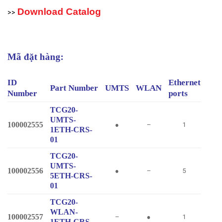
Download Catalog
>>
Mã đặt hàng:
ID
Ethernet
Part Number
UMTS
WLAN
Number
ports
TCG20-
UMTS-
100002555
●
–
1
1ETH-CRS-
01
TCG20-
UMTS-
100002556
●
–
5
5ETH-CRS-
01
TCG20-
WLAN-
100002557
–
●
1
1ETH-CRS-