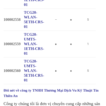
01
TCG20-
WLAN-
100002558
–
●
5
5ETH-CRS-
01
TCG20-
UMTS-
100002559
WLAN-
●
●
1
1ETH-CRS-
01
TCG20-
UMTS-
100002560
WLAN-
●
●
5
5ETH-CRS-
01
Đôi nét về
công ty TNHH Thương Mại Dịch Vu Kỹ Thuật Tín
Thiên An
Công ty chúng tôi là đơn vị chuyên cung cấp những sản