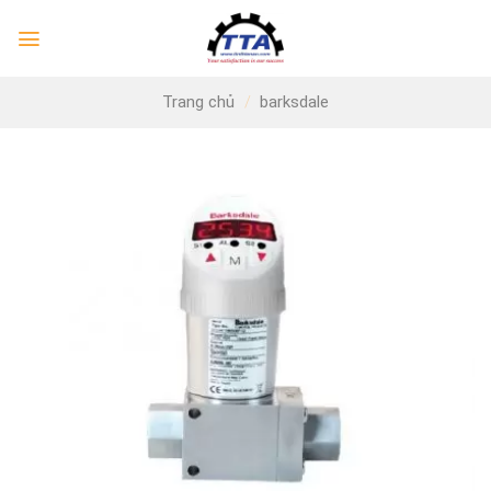
Skip
to
content
Trang chủ
/
barksdale