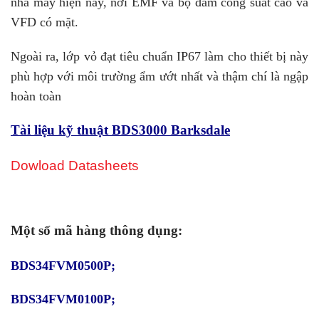
nhà máy hiện nay, nơi EMF và bộ đàm công suất cao và
VFD có mặt.
Ngoài ra, lớp vỏ đạt tiêu chuẩn IP67 làm cho thiết bị này
phù hợp với môi trường ẩm ướt nhất và thậm chí là ngập
hoàn toàn
Tài liệu kỹ thuật BDS3000 Barksdale
Dowload Datasheets
Một số mã hàng thông dụng:
BDS34FVM0500P;
BDS34FVM0100P;